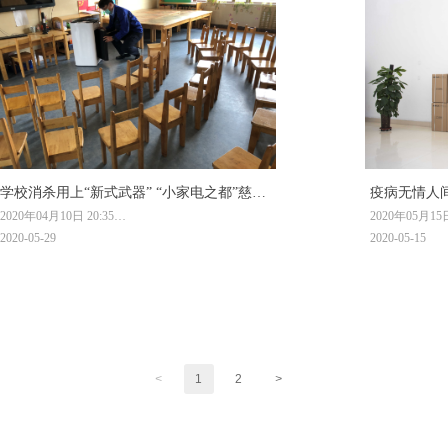
学校消杀用上“新式武器” “小家电之都”慈溪
疫病无情人间
2020年04月10日 20:35
2020年05月15日
开发新品抢市场
力郑大安全
来源：浙江新闻 作者：郑亚丽 陈醉
来源：凤凰网
2020-05-29
2020-05-15
慈溪是全国最大的小家电产业集聚区，经过几十年
的发展，这里的家电产业从曾经静悄悄的“小”市场
2020年开年
里，已经生长出千亿“大”生意，被外界誉为中国“小
球。疫情发生
家电之都”。疫情倒逼之下，当地不少家电生产企业
下，我国已逐
加紧开发新产品，抢占市场。
外疫情正值顶
学校的防控形
着人们的心。
感于优秀学子
<
1
2
>
波爱科特集团助
为郑州大学捐赠
机。