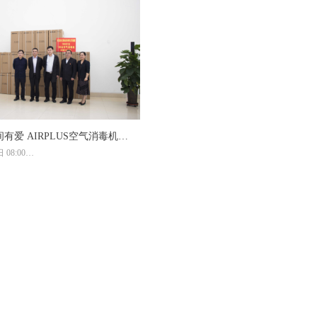
有爱 AIRPLUS空气消毒机助
 08:00
复课
河南综合
，一场突如其来的新冠肺炎疫情横扫全
至今已数月，在全国人民的共同努力
渐复工复产复市步入正轨。而当下国
峰，全球几百万人还在与病毒抗争。
势、复学物资的筹备情况，更是牵动
作为一家有社会责任感的企业，也有
对母校的反哺情怀，5月13日上午，宁
力郑州大学2008届优秀校友孙元帅
了100台AIRPLUS空气消毒净化